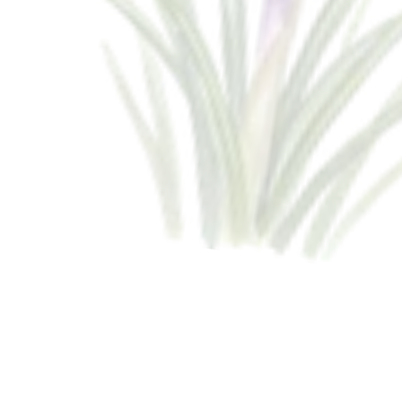
Blog
Dziś słów kilka o tym, jak małe działania