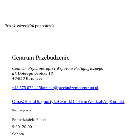
Wczoraj w Przebudzeniu znów było miejsce na zatrzymanie Odbyło
się spotkanie podtrzymujące dla absolwentów Kursu Redukcji
Stresu Opartego na Uważności (MBSR). Takie spotkania są dla
tych, którzy…
Pokaż więcej
(
94
pozostało)
30 stycznia 2026
Centrum Przebudzenie
Centrum Psychoterapii i Wsparcia Pedagogicznego
ul. Dobrego Urobku 13
40-810 Katowice
+48 575 072 425
kontakt@przebudzeniecentrum.pl
O nas
Oferta
Diagnostyka
Cennik
Dla firm
Wiedza
FAQ
Kontakt
Godziny przyjęć
Poniedziałek–Piątek
9:00–20:00
Sobota