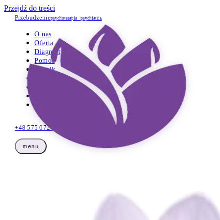
Przejdź do treści
Przebudzenie
psychoterapia · psychiatria
O nas
Oferta
Diagnostyka
Pomoc
Cennik
Opinie
Wiedza
Dla firm
Kontakt
+48 575 072 425
Umów wizytę
menu