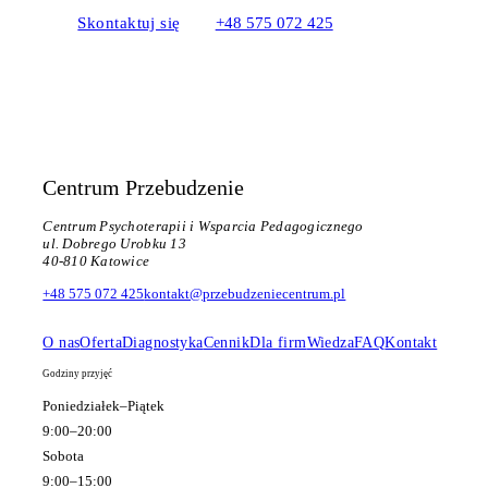
Skontaktuj się
+48 575 072 425
Centrum Przebudzenie
Centrum Psychoterapii i Wsparcia Pedagogicznego
ul. Dobrego Urobku 13
40-810 Katowice
+48 575 072 425
kontakt@przebudzeniecentrum.pl
O nas
Oferta
Diagnostyka
Cennik
Dla firm
Wiedza
FAQ
Kontakt
Godziny przyjęć
Poniedziałek–Piątek
9:00–20:00
Sobota
9:00–15:00