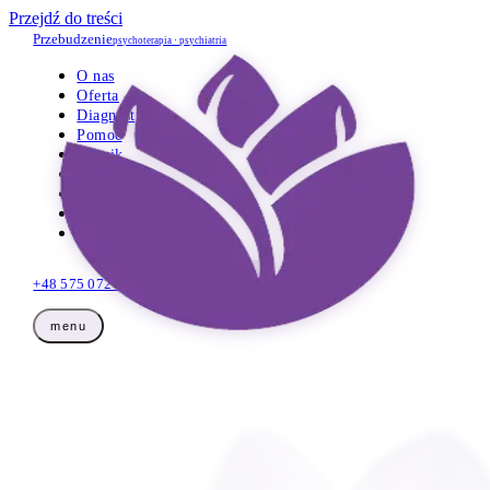
Przejdź do treści
Przebudzenie
psychoterapia · psychiatria
O nas
Oferta
Diagnostyka
Pomoc
Cennik
Opinie
Wiedza
Dla firm
Kontakt
+48 575 072 425
Umów wizytę
menu