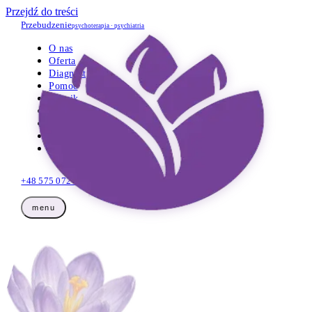
Przejdź do treści
Przebudzenie
psychoterapia · psychiatria
O nas
Oferta
Diagnostyka
Pomoc
Cennik
Opinie
Wiedza
Dla firm
Kontakt
+48 575 072 425
Umów wizytę
menu