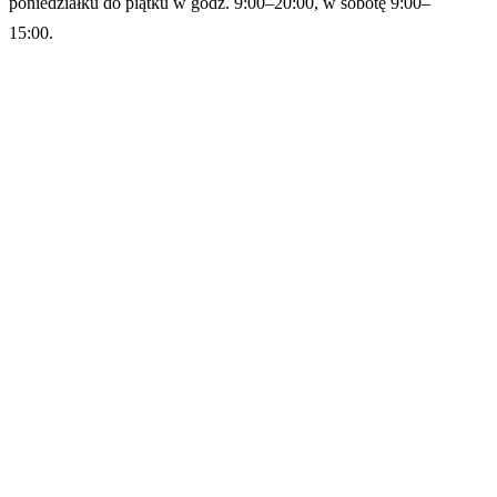
poniedziałku do piątku w godz. 9:00–20:00, w sobotę 9:00–
15:00.