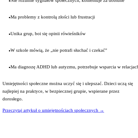
Nie rozumie sygnałów społecznych, komentuje za dobitnie
●
Ma problemy z kontrolą złości lub frustracji
●
Unika grup, boi się opinii rówieśników
●
W szkole mówią, że „nie potrafi słuchać i czekać”
●
Ma diagnozę ADHD lub autyzmu, potrzebuje wsparcia w relacjac
●
Umiejętności społeczne można uczyć się i ulepszać. Dzieci uczą się
najlepiej na praktyce, w bezpiecznej grupie, wspierane przez
dorosłego.
Przeczytaj artykuł o umiejętnościach społecznych →