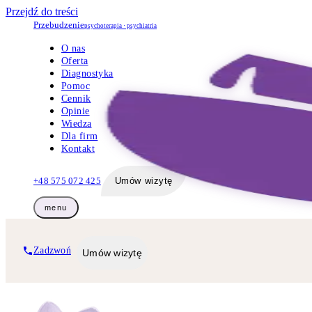
Przejdź do treści
Przebudzenie
psychoterapia · psychiatria
O nas
Oferta
Diagnostyka
Pomoc
Cennik
Opinie
Wiedza
Dla firm
Kontakt
+48 575 072 425
Umów wizytę
menu
Zadzwoń
Umów wizytę