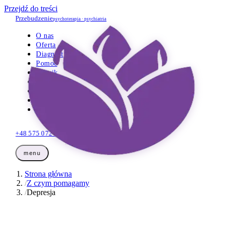
Przejdź do treści
Przebudzenie
psychoterapia · psychiatria
O nas
Oferta
Diagnostyka
Pomoc
Cennik
Opinie
Wiedza
Dla firm
Kontakt
+48 575 072 425
Umów wizytę
menu
Strona główna
/
Z czym pomagamy
/
Depresja