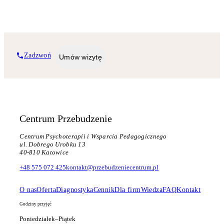
Zadzwoń
Umów wizytę
Centrum Przebudzenie
Centrum Psychoterapii i Wsparcia Pedagogicznego
ul. Dobrego Urobku 13
40-810 Katowice
+48 575 072 425
kontakt@przebudzeniecentrum.pl
O nas
Oferta
Diagnostyka
Cennik
Dla firm
Wiedza
FAQ
Kontakt
Godziny przyjęć
Poniedziałek–Piątek