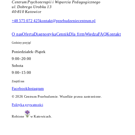
Centrum Psychoterapii i Wsparcia Pedagogicznego
ul. Dobrego Urobku 13
40-810 Katowice
+48 575 072 425
kontakt@przebudzeniecentrum.pl
O nas
Oferta
Diagnostyka
Cennik
Dla firm
Wiedza
FAQ
Kontakt
Godziny przyjęć
Poniedziałek–Piątek
9:00–20:00
Sobota
9:00–15:00
Znajdź nas
Facebook
Instagram
©
2026
Centrum Przebudzenie. Wszelkie prawa zastrzeżone.
Polityka prywatności
Robione
w Katowicach.