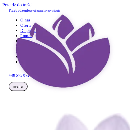
Przejdź do treści
Przebudzenie
psychoterapia · psychiatria
O nas
Oferta
Diagnostyka
Pomoc
Cennik
Opinie
Wiedza
Dla firm
Kontakt
+48 575 072 425
Umów wizytę
menu