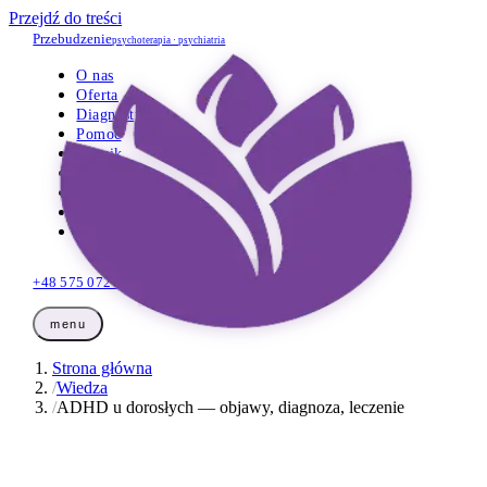
Przejdź do treści
Przebudzenie
psychoterapia · psychiatria
O nas
Oferta
Diagnostyka
Pomoc
Cennik
Opinie
Wiedza
Dla firm
Kontakt
+48 575 072 425
Umów wizytę
menu
Strona główna
/
Wiedza
/
ADHD u dorosłych — objawy, diagnoza, leczenie