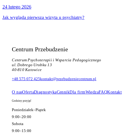
24 lutego 2026
Jak wygląda pierwsza wizyta u psychiatry?
Centrum Przebudzenie
Centrum Psychoterapii i Wsparcia Pedagogicznego
ul. Dobrego Urobku 13
40-810 Katowice
+48 575 072 425
kontakt@przebudzeniecentrum.pl
O nas
Oferta
Diagnostyka
Cennik
Dla firm
Wiedza
FAQ
Kontakt
Godziny przyjęć
Poniedziałek–Piątek
9:00–20:00
Sobota
9:00–15:00